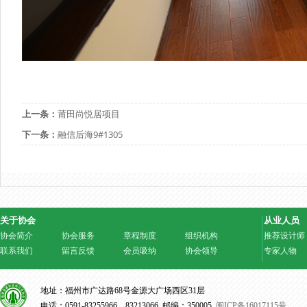
上一条：
莆田尚悦居项目
下一条：
融信后海9#1305
关于协会
从业人员
协会简介
协会服务
章程制度
组织机构
推荐设计师
联系我们
留言反馈
会员吸纳
协会领导
专家人物
地址：福州市广达路68号金源大广场西区31层
电话：0591-83255966、83213066 邮编：350005
闽ICP备16017115号