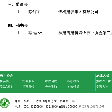
三、监事长
1
陈剑宇
锦楠建设集团有限公司
四、秘书长
1
蔡 理 怀
福建省建筑装饰行业协会第二
关于协会
从业人员
协会简介
协会服务
章程制度
组织机构
推荐设计师
联系我们
留言反馈
会员吸纳
协会领导
专家人物
地址：福州市广达路68号金源大广场西区31层
电话：0591-83255966、83213066 邮编：350005
闽ICP备16017115号