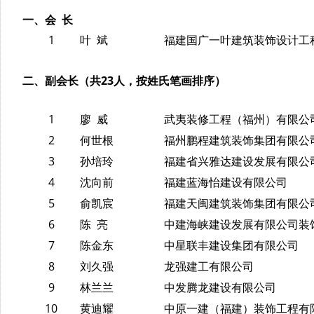
一、会 长
1
叶 斌
福建国广一叶建筑装饰设计工
二、副会长（共23人，按姓氏笔画排序）
1
廖 威
武夷装修工程（福州）有限公
2
何世根
福州鹏程建筑装饰集团有限公
3
孙培玲
福建省兴雅达建设发展有限公
4
沈向前
福建蓝海怡建设有限公司
5
俞凯宸
福建天闽建筑装饰集团有限公
6
陈 亮
中建海峡建设发展有限公司装
7
陈金东
中星联丰建设集团有限公司
8
刘久强
龙强建工有限公司
9
林兰兰
中发腾龙建设有限公司
10
黄迪耀
中原一建（福建）装饰工程有