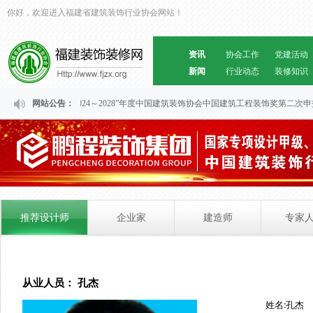
你好，欢迎进入福建省建筑装饰行业协会网站！
资讯
协会工作
党建活动
新闻
行业动态
装修知识
关于福建省“2024～2028”年度中国建筑装饰协会中国建筑工程装饰奖第二次
网站公告：
推荐设计师
企业家
建造师
专家
从业人员： 孔杰
姓