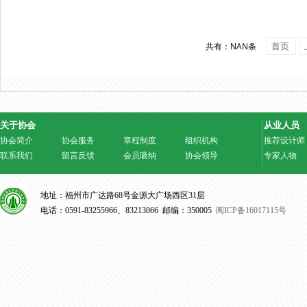
首页
共有：NAN条
关于协会
从业人员
协会简介
协会服务
章程制度
组织机构
推荐设计师
联系我们
留言反馈
会员吸纳
协会领导
专家人物
地址：福州市广达路68号金源大广场西区31层
电话：0591-83255966、83213066 邮编：350005
闽ICP备16017115号