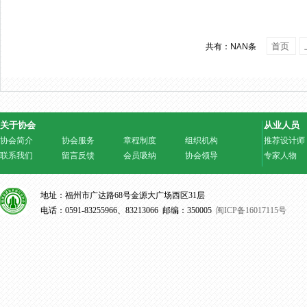
首页
共有：NAN条
关于协会
从业人员
协会简介
协会服务
章程制度
组织机构
推荐设计师
联系我们
留言反馈
会员吸纳
协会领导
专家人物
地址：福州市广达路68号金源大广场西区31层
电话：0591-83255966、83213066 邮编：350005
闽ICP备16017115号