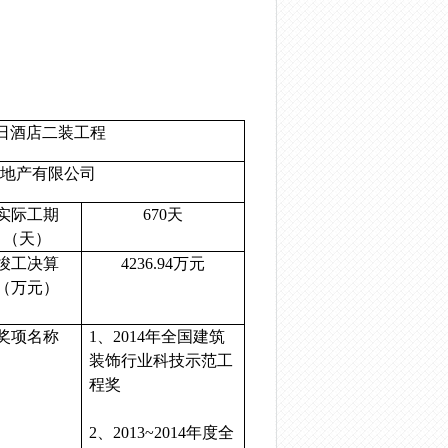
日酒店二装工程
地产有限公司
实际工期
670
天
（天）
竣工决算
4236.94
万元
（万元）
奖项名称
1
、
2014
年全国建筑
装饰行业科技示范工
程奖
2
、
2013~2014
年度全