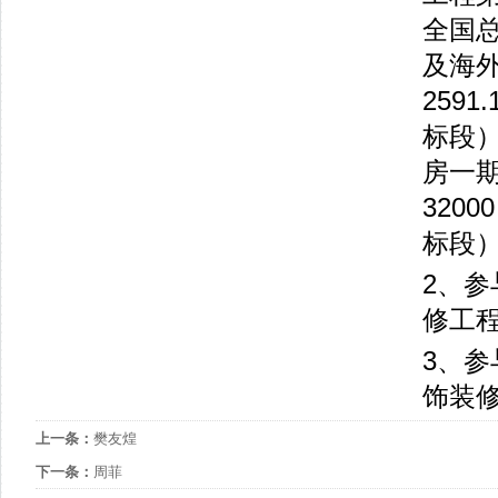
全国
及海
259
标段）
房一期
320
标段）
2、
修工
3、
饰装
上一条：
樊友煌
下一条：
周菲