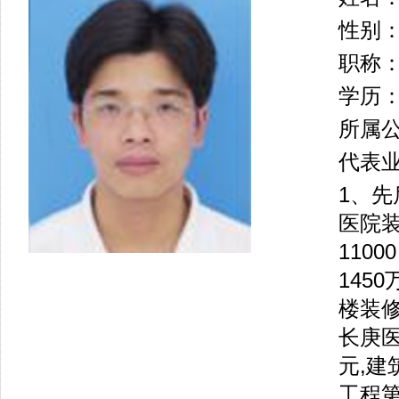
性别
职称
学历
所属
代表
1、
医院装
110
145
楼装修
长庚医
元,建
工程第