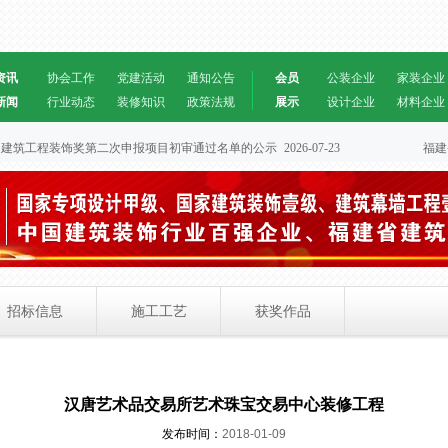
资讯
协会工作
党建活动
通知公告
会员
公装企业
家装企业
新闻
行业动态
装修知识
政策法规
展示
设计企业
材料企业
筑工程装饰奖第二次申报项目初审通过名单的公示
2026-07-23
福建省建筑装
招标信息
施工工艺
获奖作品
汉唐艺术品交易所艺术珠宝交易中心装修工程
发布时间：
2018-01-09