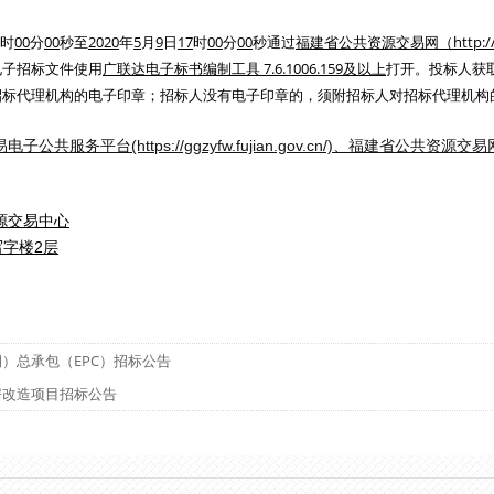
时
00
分
00
秒至
2020
年
5
月
9
日
17
时
00
分
00
秒通过
福建省公共资源交易网（http://www
电子招标文件使用
广联达电子标书编制工具 7.6.1006.159及以上
打开。投标人获
招标代理机构的电子印章
；招标人没有电子印章的，
须附
招标人对招标代理机构
服务平台(https://ggzyfw.fujian.gov.cn/)、福建省公共资源交易网（http
源交易中心
写字楼2层
）总承包（EPC）招标公告
房改造项目招标公告