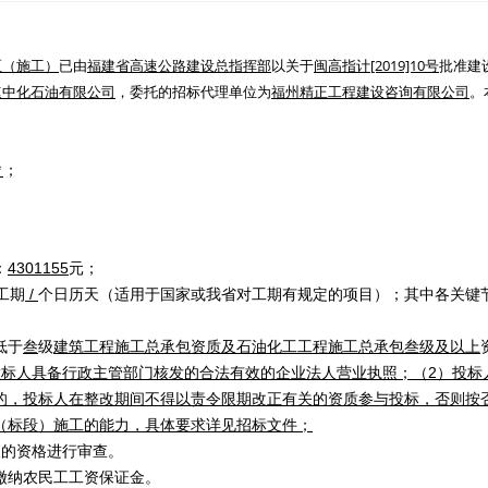
区（施工）
已由
福建省高速公路建设总指挥部
以关于
闽高指计[2019]10号
批准建
速中化石油有限公司
，委托的招标代理单位为
福州精正工程建设咨询有限公司
。
㎡
；
：
4301155
元；
工期
/
个日历天（适用于国家或我省对工期有规定的项目）；其中各关键
低于
叁
级
建筑工程施工总承包资质及石油化工工程施工总承包叁级及以上
投标人具备行政主管部门核发的合法有效的企业法人营业执照；（2）
投标
的，投标人在整改期间不得以责令限期改正有关的资质参与投标，否则按
（标段）施工的能力，具体要求详见招标文件；
人的资格进行审查。
缴纳农民工工资保证金。