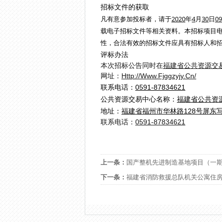
招标文件的获取
凡有意参加投标者，请于
2020
年
4
月
30
日
09
载电子招标文件等相关资料。本招标项目
性，合法有效的招标文件应具有招标人和
评标办法
本次招标公告同时在
福建省公共资源交易电子公共
网址：
Http://www.fjggzyjy.cn/
联系电话：
0591-87834621
公共资源交易中心名称：
福建省公共资
地址：
福建省福州市华林路128号屏东
联系电话：
0591-87834621
上一条：
国产整机先进制造基地项目（一期
下一条：
福建省消防救援总队机关公寓住