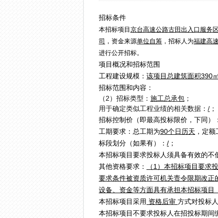
招标条件
本招标项目
京台高速公路古田出入口服务
司
，资金来源
单位自筹
，招标人为
福建高
进行公开招标。
项目概况和招标范围
工程建设规模：
该项目总建筑面积390
招标范围和内容：
（2）招标类型：
施工总承包
；
用于确定类似工程业绩的相关数据：
/
；
招标控制价（即最高投标限价，下同）
工期要求：总工期为
90个日历天
，定额
标段划分（如果有）：
/
；
本招标项目要求投标人须具备有效的不
其他资格要求：
（1）本招标项目要求
要求条件被资质许可机关责令限期改正
设备、资金等方面具有承担本招标项目
本招标项目采用
资格后审
方式对投标
本招标项目不要求投标人在招投标期间